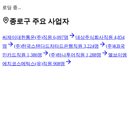
로딩 중...
종로구 주요 사업자
씨제이대한통운(주)
직원
6,097
명
대상주식회사
직원
4,854
명
(주)한국스탠다드차타드은행
직원
3,224
명
(주)KB국
민카드
직원
1,386
명
(주)하나투어
직원
1,288
명
엘브이엠
에치코스메틱스(유)
직원
908
명