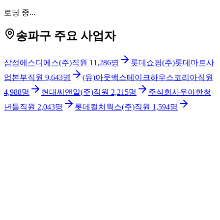
로딩 중...
송파구 주요 사업자
삼성에스디에스(주)
직원
11,286
명
롯데쇼핑(주)롯데마트사
업본부
직원
9,643
명
(유)아웃백스테이크하우스코리아
직원
4,988
명
현대씨앤알(주)
직원
2,215
명
주식회사우아한청
년들
직원
2,043
명
롯데컬처웍스(주)
직원
1,594
명