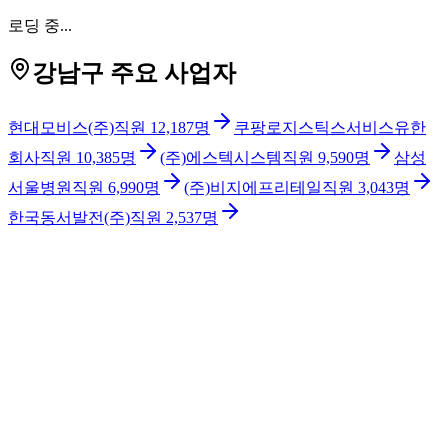
로딩 중...
강남구 주요 사업자
현대모비스(주)
직원
12,187
명
쿠팡로지스틱스서비스유한
회사
직원
10,385
명
(주)에스텍시스템
직원
9,590
명
삼성
서울병원
직원
6,990
명
(주)비지에프리테일
직원
3,043
명
한국동서발전(주)
직원
2,537
명