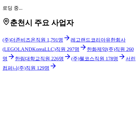
로딩 중...
춘천시 주요 사업자
(주)더존비즈온
직원
1,791
명
레고랜드코리아유한회사
(LEGOLANDKoreaLLC)
직원
297
명
한화제약(주)
직원
260
명
한림대학교
직원
226
명
(주)웰코스
직원
178
명
서린
컴퍼니(주)
직원
129
명