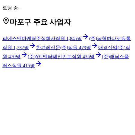
로딩 중...
마포구 주요 사업자
피에스앤마케팅주식회사
직원
1,845
명
(주)농협하나로유통
직원
1,737
명
한겨레신문(주)
직원
479
명
애경산업(주)
직
원
470
명
(주)YG엔터테인먼트
직원
435
명
(주)래딕스플
러스
직원
415
명