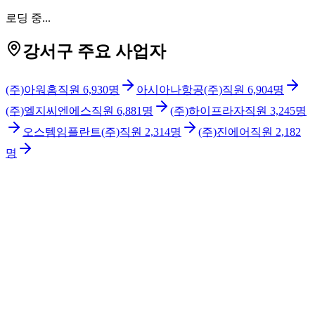
로딩 중...
강서구 주요 사업자
(주)아워홈
직원
6,930
명
아시아나항공(주)
직원
6,904
명
(주)엘지씨엔에스
직원
6,881
명
(주)하이프라자
직원
3,245
명
오스템임플란트(주)
직원
2,314
명
(주)진에어
직원
2,182
명