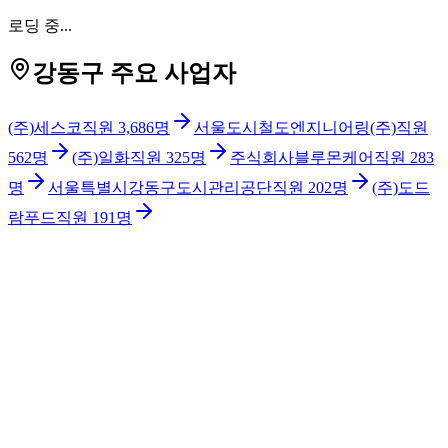
로딩 중...
강동구 주요 사업자
(주)세스코
직원
3,686
명
서울도시철도엔지니어링(주)
직원
562
명
(주)일화
직원
325
명
주식회사블루몬케어
직원
283
명
서울특별시강동구도시관리공단
직원
202
명
(주)도드
람푸드
직원
191
명