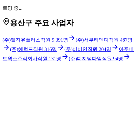
로딩 중...
용산구 주요 사업자
(주)엘지유플러스
직원
9,391
명
(주)서부티엔디
직원
467
명
(주)헤럴드
직원
316
명
(주)비비안
직원
204
명
아주네
트웍스주식회사
직원
131
명
(주)디지털다임
직원
94
명