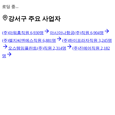
로딩 중...
강서구 주요 사업자
(주)아워홈
직원
6,930
명
아시아나항공(주)
직원
6,904
명
(주)엘지씨엔에스
직원
6,881
명
(주)하이프라자
직원
3,245
명
오스템임플란트(주)
직원
2,314
명
(주)진에어
직원
2,182
명