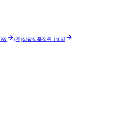
5
명
(주)삼광식품
직원
146
명