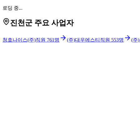
로딩 중...
진천군 주요 사업자
청호나이스(주)
직원
761
명
(주)대우에스티
직원
553
명
(주