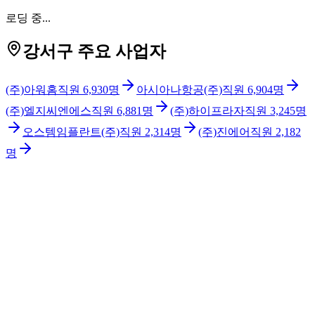
로딩 중...
강서구 주요 사업자
(주)아워홈
직원
6,930
명
아시아나항공(주)
직원
6,904
명
(주)엘지씨엔에스
직원
6,881
명
(주)하이프라자
직원
3,245
명
오스템임플란트(주)
직원
2,314
명
(주)진에어
직원
2,182
명