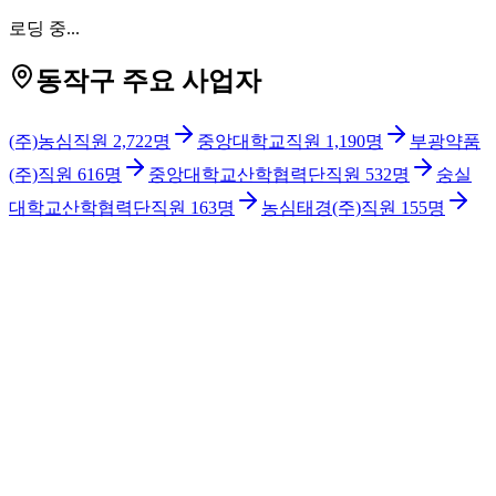
로딩 중...
동작구 주요 사업자
(주)농심
직원
2,722
명
중앙대학교
직원
1,190
명
부광약품
(주)
직원
616
명
중앙대학교산학협력단
직원
532
명
숭실
대학교산학협력단
직원
163
명
농심태경(주)
직원
155
명