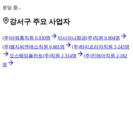
로딩 중...
강서구 주요 사업자
(주)아워홈
직원
6,930
명
아시아나항공(주)
직원
6,904
명
(주)엘지씨엔에스
직원
6,881
명
(주)하이프라자
직원
3,245
명
오스템임플란트(주)
직원
2,314
명
(주)진에어
직원
2,182
명