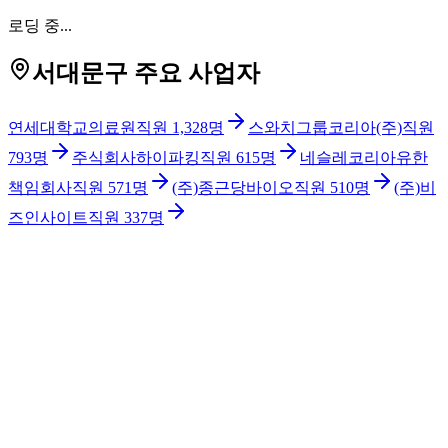
로딩 중...
서대문구 주요 사업자
연세대학교의료원
직원
1,328
명
스와치그룹코리아(주)
직원
793
명
주식회사하이파킹
직원
615
명
네슬레코리아유한
책임회사
직원
571
명
(주)종근당바이오
직원
510
명
(주)비
즈인사이트
직원
337
명