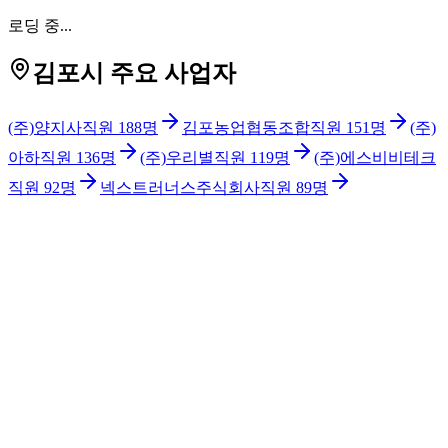
로딩 중...
김포시 주요 사업자
(주)양지사
직원
188
명
김포농업협동조합
직원
151
명
(주)
아하
직원
136
명
(주)우리별
직원
119
명
(주)에스비비테크
직원
92
명
넥스트러너스주식회사
직원
89
명