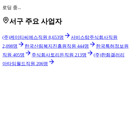
로딩 중...
서구 주요 사업자
(주)케이티씨에스
직원
8,653
명
서비스탑주식회사
직원
2,098
명
한국산림복지진흥원
직원
444
명
한국특허정보원
직원
405
명
주식회사토리든
직원
213
명
(주)한화갤러리
아타임월드
직원
206
명