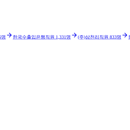
5
명
한국수출입은행
직원
1,331
명
(주)삼천리
직원
833
명