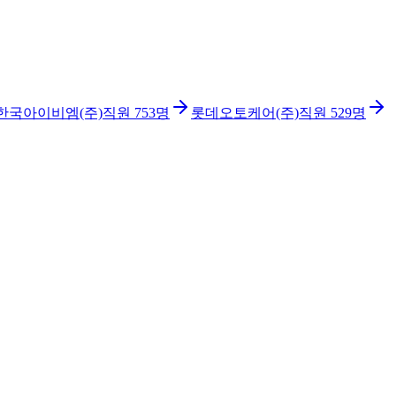
한국아이비엠(주)
직원
753
명
롯데오토케어(주)
직원
529
명