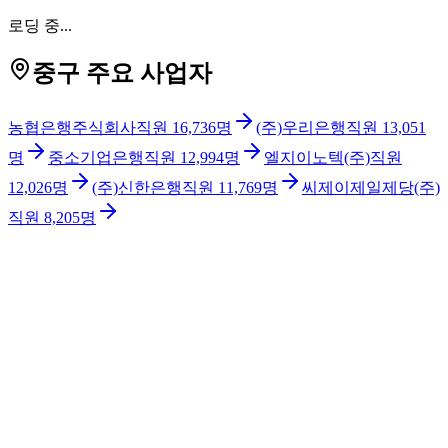
로딩 중...
중구 주요 사업자
농협은행주식회사
직원
16,736
명
(주)우리은행
직원
13,051
명
중소기업은행
직원
12,994
명
엘지이노텍(주)
직원
12,026
명
(주)신한은행
직원
11,769
명
씨제이제일제당(주)
직원
8,205
명