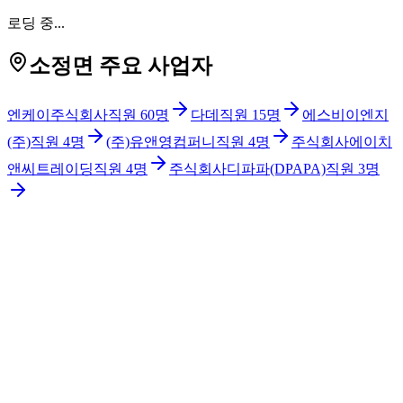
로딩 중...
소정면 주요 사업자
엔케이주식회사
직원
60
명
다데
직원
15
명
에스비이엔지
(주)
직원
4
명
(주)유앤영컴퍼니
직원
4
명
주식회사에이치
앤씨트레이딩
직원
4
명
주식회사디파파(DPAPA)
직원
3
명