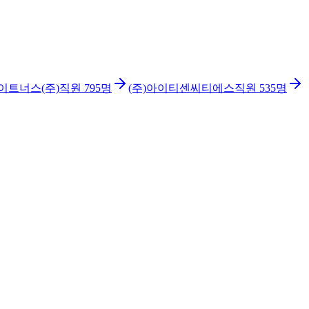
이트너스(주)
직원
795
명
(주)아이티센씨티에스
직원
535
명