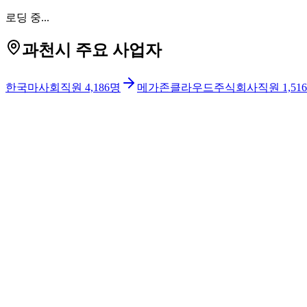
로딩 중...
과천시 주요 사업자
한국마사회
직원
4,186
명
메가존클라우드주식회사
직원
1,516