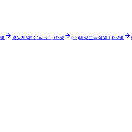
명
광동제약(주)
직원
1,033
명
(주)비상교육
직원
1,002
명