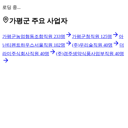
로딩 중...
가평군 주요 사업자
가평군농업협동조합
직원
233
명
가평군청
직원
125
명
아
난티펜트하우스서울
직원
102
명
(주)우리술
직원
40
명
더
라미주식회사
직원
40
명
(주)경주생약식품사업부
직원
40
명