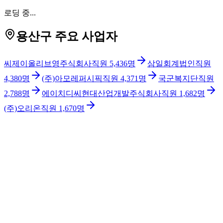
로딩 중...
용산구 주요 사업자
씨제이올리브영주식회사
직원
5,436
명
삼일회계법인
직원
4,380
명
(주)아모레퍼시픽
직원
4,371
명
국군복지단
직원
2,788
명
에이치디씨현대산업개발주식회사
직원
1,682
명
(주)오리온
직원
1,670
명