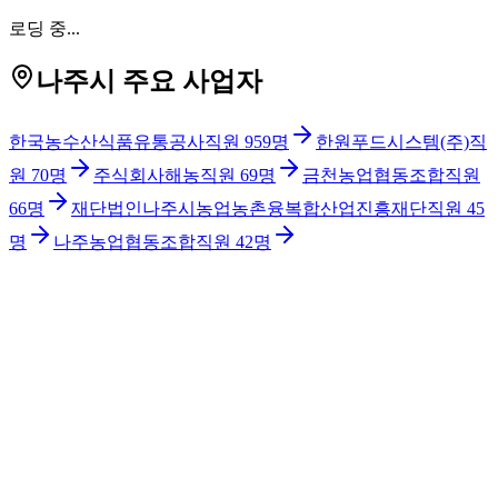
로딩 중...
나주시 주요 사업자
한국농수산식품유통공사
직원
959
명
한원푸드시스템(주)
직
원
70
명
주식회사해농
직원
69
명
금천농업협동조합
직원
66
명
재단법인나주시농업농촌융복합산업진흥재단
직원
45
명
나주농업협동조합
직원
42
명