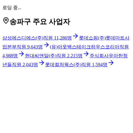
로딩 중...
송파구 주요 사업자
삼성에스디에스(주)
직원
11,286
명
롯데쇼핑(주)롯데마트사
업본부
직원
9,643
명
(유)아웃백스테이크하우스코리아
직원
4,988
명
현대씨앤알(주)
직원
2,215
명
주식회사우아한청
년들
직원
2,043
명
롯데컬처웍스(주)
직원
1,594
명