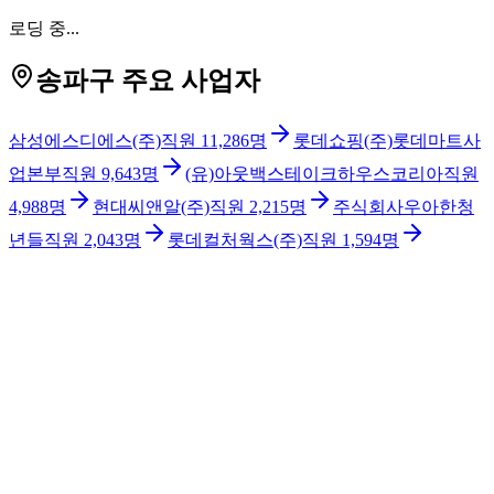
로딩 중...
송파구 주요 사업자
삼성에스디에스(주)
직원
11,286
명
롯데쇼핑(주)롯데마트사
업본부
직원
9,643
명
(유)아웃백스테이크하우스코리아
직원
4,988
명
현대씨앤알(주)
직원
2,215
명
주식회사우아한청
년들
직원
2,043
명
롯데컬처웍스(주)
직원
1,594
명