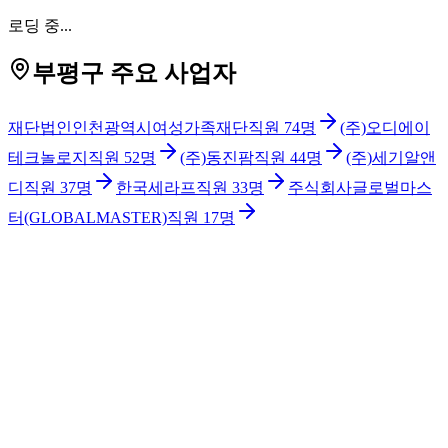
로딩 중...
부평구 주요 사업자
재단법인인천광역시여성가족재단
직원
74
명
(주)오디에이
테크놀로지
직원
52
명
(주)동진팜
직원
44
명
(주)세기알앤
디
직원
37
명
한국세라프
직원
33
명
주식회사글로벌마스
터(GLOBALMASTER)
직원
17
명