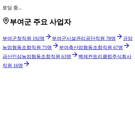
로딩 중...
부여군 주요 사업자
부여군청
직원
192
명
부여군시설관리공단
직원
78
명
규암
농업협동조합
직원
75
명
부여축산업협동조합
직원
67
명
금산인삼농업협동조합
직원
63
명
백제컨트리클럽주식회사
직원
16
명