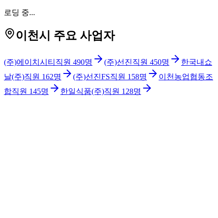
로딩 중...
이천시 주요 사업자
(주)에이치시티
직원
490
명
(주)선진
직원
450
명
한국내쇼
날(주)
직원
162
명
(주)선진FS
직원
158
명
이천농업협동조
합
직원
145
명
한일식품(주)
직원
128
명