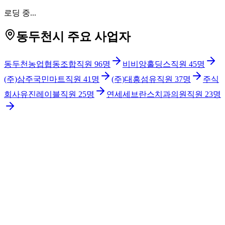
로딩 중...
동두천시 주요 사업자
동두천농업협동조합
직원
96
명
비비앙홀딩스
직원
45
명
(주)삼주국민마트
직원
41
명
(주)대흥섬유
직원
37
명
주식
회사유진레이블
직원
25
명
연세세브란스치과의원
직원
23
명