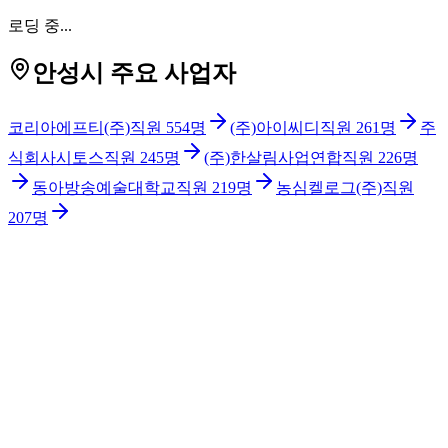
로딩 중...
안성시 주요 사업자
코리아에프티(주)
직원
554
명
(주)아이씨디
직원
261
명
주
식회사시토스
직원
245
명
(주)한살림사업연합
직원
226
명
동아방송예술대학교
직원
219
명
농심켈로그(주)
직원
207
명