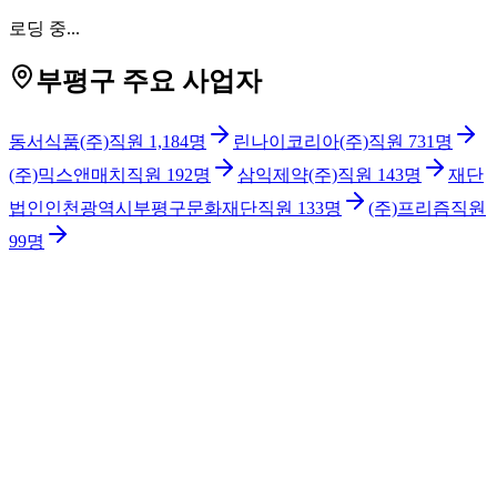
로딩 중...
부평구 주요 사업자
동서식품(주)
직원
1,184
명
린나이코리아(주)
직원
731
명
(주)믹스앤매치
직원
192
명
삼익제약(주)
직원
143
명
재단
법인인천광역시부평구문화재단
직원
133
명
(주)프리즘
직원
99
명