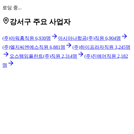
로딩 중...
강서구 주요 사업자
(주)아워홈
직원
6,930
명
아시아나항공(주)
직원
6,904
명
(주)엘지씨엔에스
직원
6,881
명
(주)하이프라자
직원
3,245
명
오스템임플란트(주)
직원
2,314
명
(주)진에어
직원
2,182
명