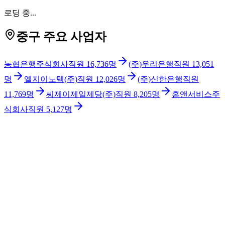
로딩 중...
중구 주요 사업자
농협은행주식회사
직원
16,736
명
(주)우리은행
직원
13,051
명
엘지이노텍(주)
직원
12,026
명
(주)신한은행
직원
11,769
명
씨제이제일제당(주)
직원
8,205
명
홈앤서비스주
식회사
직원
5,127
명