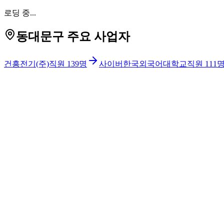
로딩 중...
동대문구 주요 사업자
건흥전기(주)
직원
139
명
사이버한국외국어대학교
직원
111