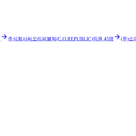
명
주식회사씨오리퍼블릭(C.O.REPUBLIC)
직원
45
명
(주)소