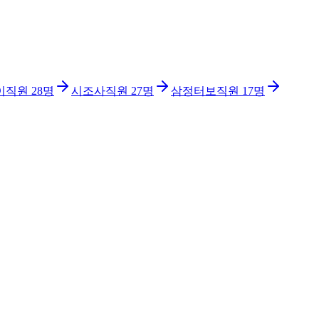
이
직원
28
명
시조사
직원
27
명
삼정터보
직원
17
명