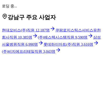
로딩 중...
강남구 주요 사업자
현대모비스(주)
직원
12,187
명
쿠팡로지스틱스서비스유한
회사
직원
10,385
명
(주)에스텍시스템
직원
9,590
명
삼성
서울병원
직원
6,990
명
롯데하이마트(주)
직원
3,616
명
(주)비지에프리테일
직원
3,043
명