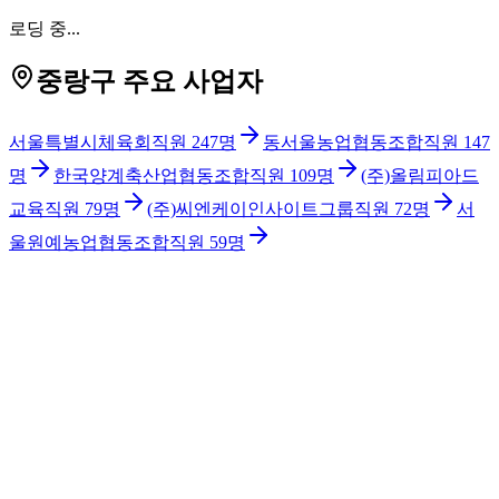
로딩 중...
중랑구 주요 사업자
서울특별시체육회
직원
247
명
동서울농업협동조합
직원
147
명
한국양계축산업협동조합
직원
109
명
(주)올림피아드
교육
직원
79
명
(주)씨엔케이인사이트그룹
직원
72
명
서
울원예농업협동조합
직원
59
명