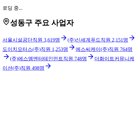
로딩 중...
성동구 주요 사업자
서울시설공단
직원
3,619
명
(주)신세계푸드
직원
2,151
명
도이치모터스(주)
직원
1,253
명
에스씨케이(주)
직원
764
명
(주)에스엠엔터테인먼트
직원
748
명
더화이트커뮤니케
이션(주)
직원
498
명