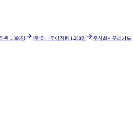
직원
1,386
명
(주)하나투어
직원
1,288
명
주식회사우리카드