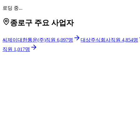
로딩 중...
종로구 주요 사업자
씨제이대한통운(주)
직원
6,097
명
대상주식회사
직원
4,854
명
직원
1,017
명