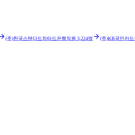
(주)한국스탠다드차타드은행
직원
3,224
명
(주)KB국민카드