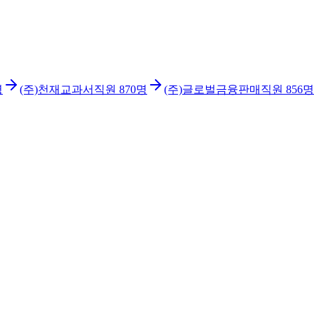
명
(주)천재교과서
직원
870
명
(주)글로벌금융판매
직원
856
명