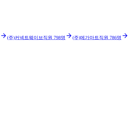
(주)커넥트웨이브
직원
798
명
(주)메가마트
직원
786
명