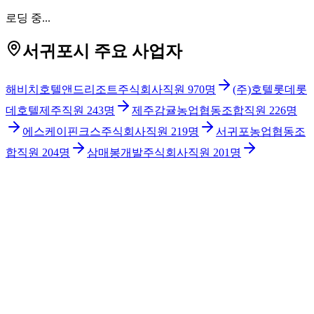
로딩 중...
서귀포시 주요 사업자
해비치호텔앤드리조트주식회사
직원
970
명
(주)호텔롯데롯
데호텔제주
직원
243
명
제주감귤농업협동조합
직원
226
명
에스케이핀크스주식회사
직원
219
명
서귀포농업협동조
합
직원
204
명
삼매봉개발주식회사
직원
201
명