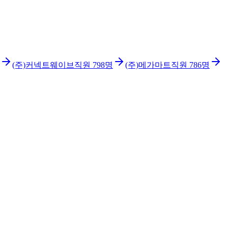
(주)커넥트웨이브
직원
798
명
(주)메가마트
직원
786
명