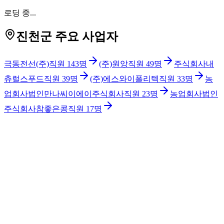
로딩 중...
진천군 주요 사업자
극동전선(주)
직원
143
명
(주)원앙
직원
49
명
주식회사내
츄럴스푸드
직원
39
명
(주)에스와이폴리텍
직원
33
명
농
업회사법인만나씨이에이주식회사
직원
23
명
농업회사법인
주식회사참좋은콩
직원
17
명