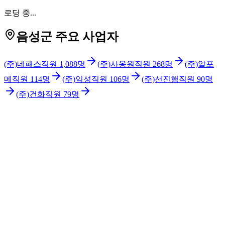
로딩 중...
음성군 주요 사업자
(주)네패스
직원
1,088
명
(주)사옹원
직원
268
명
(주)알포
메
직원
114
명
(주)익성
직원
106
명
(주)선진햄
직원
90
명
(주)건화
직원
79
명