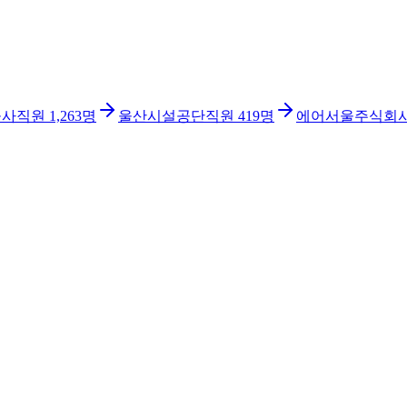
공사
직원
1,263
명
울산시설공단
직원
419
명
에어서울주식회