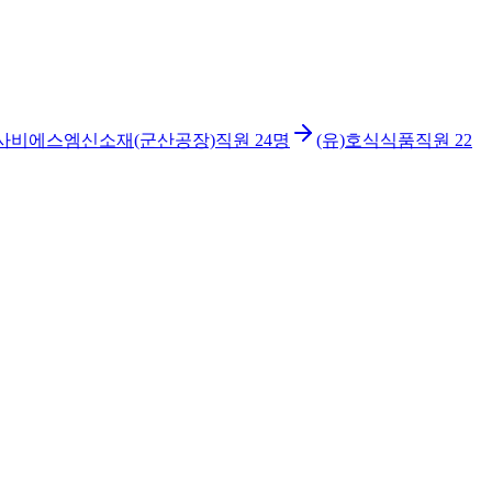
사비에스엠신소재(군산공장)
직원
24
명
(유)호식식품
직원
22