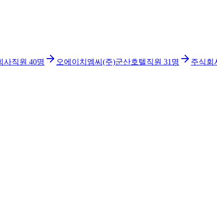
회사
직원
40
명
오에이치엠씨(주)군산호텔
직원
31
명
주식회