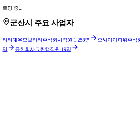
로딩 중...
군산시 주요 사업자
타타대우모빌리티주식회사
직원
1,258
명
오씨아이파워주식
명
유한회사그린캠
직원
19
명