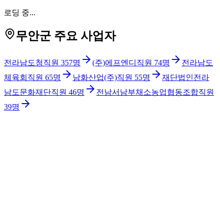
로딩 중...
무안군 주요 사업자
전라남도청
직원
357
명
(주)에프엔디
직원
74
명
전라남도
체육회
직원
65
명
남화산업(주)
직원
55
명
재단법인전라
남도문화재단
직원
46
명
전남서남부채소농업협동조합
직원
39
명