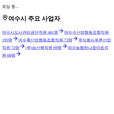
로딩 중...
여수시 주요 사업자
여수시도시관리공단
직원
461
명
여수수산업협동조합
직원
195
명
여수축산업협동조합
직원
73
명
주식회사푸른산업
직원
72
명
(주)승산팩
직원
69
명
여수농협하나로마트
직
원
60
명