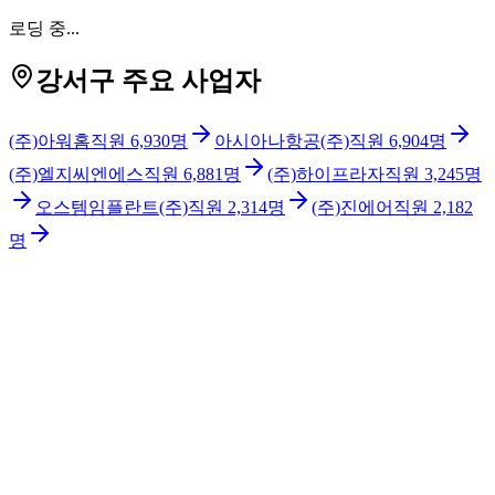
로딩 중...
강서구 주요 사업자
(주)아워홈
직원
6,930
명
아시아나항공(주)
직원
6,904
명
(주)엘지씨엔에스
직원
6,881
명
(주)하이프라자
직원
3,245
명
오스템임플란트(주)
직원
2,314
명
(주)진에어
직원
2,182
명