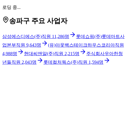
로딩 중...
송파구 주요 사업자
삼성에스디에스(주)
직원
11,286
명
롯데쇼핑(주)롯데마트사
업본부
직원
9,643
명
(유)아웃백스테이크하우스코리아
직원
4,988
명
현대씨앤알(주)
직원
2,215
명
주식회사우아한청
년들
직원
2,043
명
롯데컬처웍스(주)
직원
1,594
명