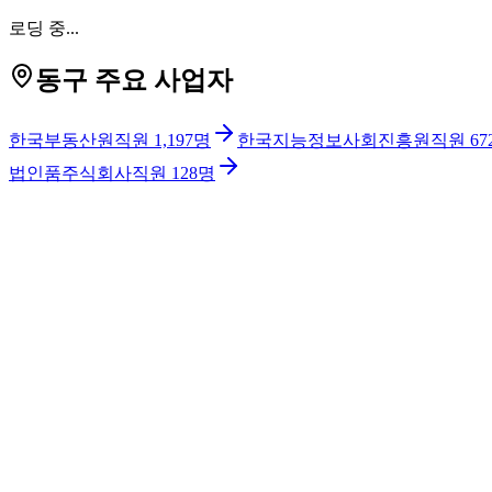
로딩 중...
동구 주요 사업자
한국부동산원
직원
1,197
명
한국지능정보사회진흥원
직원
67
법인품주식회사
직원
128
명