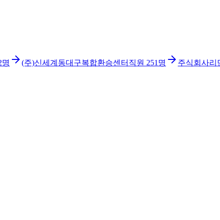
2
명
(주)신세계동대구복합환승센터
직원
251
명
주식회사리