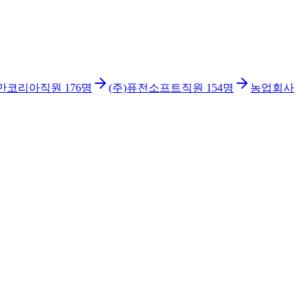
만코리아
직원
176
명
(주)퓨전소프트
직원
154
명
농업회사